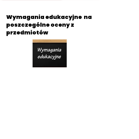
Wymagania edukacyjne na
poszczególne oceny z
przedmiotów
Po lewej stronie prosimy wybrać
klasę
81 517 38 54
©2019 by Szkoła Podstawowa im. Bohaterów Operacji