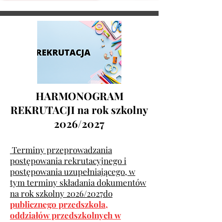
HARMONOGRAM
REKRUTACJI na rok szkolny
2026/2027
Terminy przeprowadzania
postępowania rekrutacyjnego i
postępowania uzupełniającego, w
tym terminy składania dokumentów
na rok szkolny 2026/2027do
publicznego przedszkola,
oddziałów przedszkolnych w