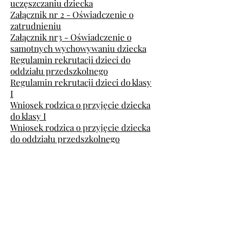
uczęszczaniu dziecka
Załącznik nr 2 - Oświadczenie o
zatrudnieniu
Załącznik nr3 - Oświadczenie o
samotnych wychowywaniu dziecka
Regulamin rekrutacji dzieci do
oddziału przedszkolnego
Regulamin rekrutacji dzieci do klasy
I
Wniosek rodzica o przyjęcie dziecka
do klasy I
Wniosek rodzica o przyjęcie dziecka
do oddziału przedszkolnego
​Składanie dokumentów
Elektronicznie
- na adres:
sekretariat@spmatczy.pl
Osobiście
- w szkole od