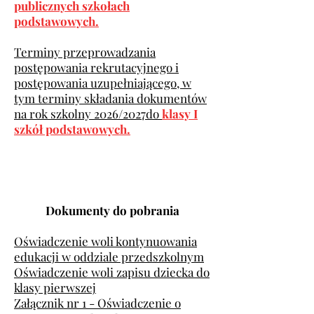
publicznych szkołach
podstawowych.
Terminy przeprowadzania
postępowania rekrutacyjnego i
postępowania uzupełniającego, w
tym terminy składania dokumentów
na rok szkolny 2026/2027do
klasy I
szkół podstawowych.
Dokumenty do pobrania
Oświadczenie woli kontynuowania
edukacji w oddziale przedszkolnym
Oświadczenie woli zapisu dziecka do
klasy pierwszej
Załącznik nr 1 - Oświadczenie o