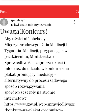
Post
spmatczyn
19 kwi 2021
1 minut(y) czytania
Uwaga!Konkurs!
Aby uświetnić obchody 
Międzynarodowego Dnia Mediacji i 
Tygodnia  Mediacji, przypadające w 
październiku, Ministerstwo 
Sprawiedliwości  zaprasza dzieci i 
młodzież do udziału w konkursie na 
plakat promujący  mediację - 
alternatywny do procesu sądowego 
sposób rozwiązywania 
sporów.Szczegóły na stronie 
internetowej:
https://www.gov.pl/web/sprawiedliwosc
/konkurs-na-plakat-promujacy-