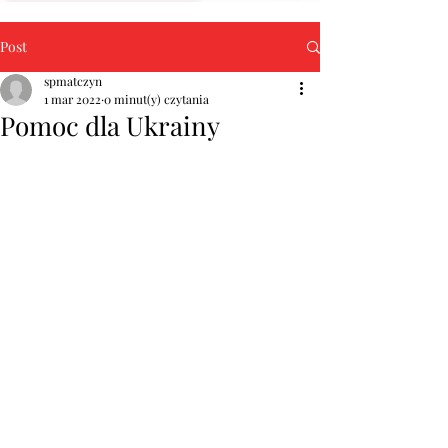
Post
spmatczyn
1 mar 2022
0 minut(y) czytania
Pomoc dla Ukrainy