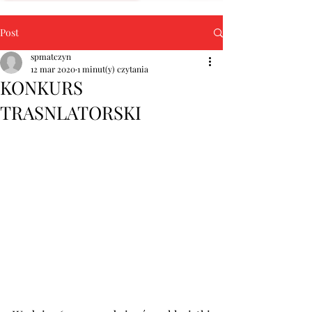
Post
spmatczyn
12 mar 2020
1 minut(y) czytania
KONKURS
TRASNLATORSKI