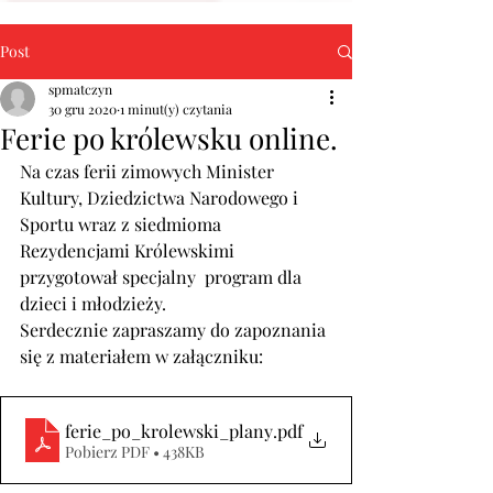
Post
spmatczyn
30 gru 2020
1 minut(y) czytania
Ferie po królewsku online.
Na czas ferii zimowych Minister 
Kultury, Dziedzictwa Narodowego i  
Sportu wraz z siedmioma 
Rezydencjami Królewskimi 
przygotował specjalny  program dla 
dzieci i młodzieży.
Serdecznie zapraszamy do zapoznania 
się z materiałem w załączniku:
ferie_po_krolewski_plany
.pdf
Pobierz PDF • 438KB