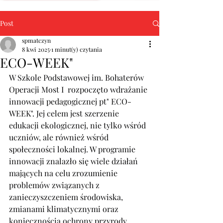
Post
spmatczyn
8 kwi 2025
1 minut(y) czytania
ECO-WEEK"
W Szkole Podstawowej im. Bohaterów 
Operacji Most I  rozpoczęto wdrażanie 
innowacji pedagogicznej pt" ECO-
WEEK". Jej celem jest szerzenie 
edukacji ekologicznej, nie tylko wśród 
uczniów, ale również wśród 
społeczności lokalnej. W programie 
innowacji znalazło się wiele działań 
mających na celu zrozumienie 
⁣problemów związanych z 
‌zanieczyszczeniem środowiska,‌ 
zmianami klimatycznymi oraz 
koniecznością ochrony przyrody. 