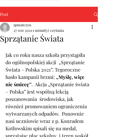
Post
spmatczyn
27 wrz 2021
1 minut(y) czytania
Sprzątanie Świata
Jak co roku nasza szkoła przystąpiła 
do ogólnopolskiej akcji  „Sprzątanie 
Świata – Polska 2021”. Tegoroczne 
hasło kampanii brzmi: 
„Myślę, więc 
nie śmiecę’’
.  Akcja „Sprzątanie świata 
– Polska” jest wspólną lekcją 
poszanowania  środowiska, jak 
również promowaniem ograniczenia 
wytwarzanych odpadów.  Ponownie 
nasi uczniowie wraz z p. Konradem 
Kotłowskim spisali się na medal,  
sprzątając plac szkolny  i teren wokół 