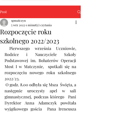
Post
spmatczyn
5 wrz 2022
1 minut(y) czytania
Rozpoczęcie roku
szkolnego 2022/2023
 Pierwszego września Uczniowie, 
Rodzice i Nauczyciele Szkoły 
Podstawowej im. Bohaterów Operacji 
Most I w Matczynie,  spotkali się na 
rozpoczęciu nowego roku szkolnego 
2022/23.
 O godz. 8.00 odbyła się Msza  Święta, a 
następnie uroczysty apel w sali 
gimnastycznej, podczas którego  Pani 
Dyrektor Anna Adamczyk powitała 
wyjątkowego gościa  Pana Ireneusza 