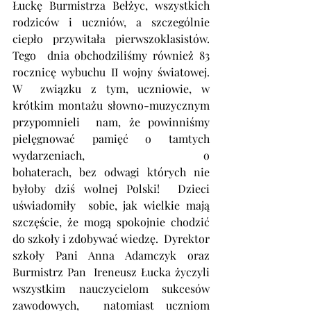
Łuckę Burmistrza Bełżyc, wszystkich 
rodziców i uczniów, a szczególnie  
ciepło przywitała pierwszoklasistów.  
Tego  dnia obchodziliśmy również 83 
rocznicę wybuchu II wojny światowej. 
W  związku z tym, uczniowie, w 
krótkim montażu słowno-muzycznym 
przypomnieli  nam, że powinniśmy 
pielęgnować pamięć o tamtych 
wydarzeniach,                    o  
bohaterach, bez odwagi których nie 
byłoby dziś wolnej Polski!  Dzieci 
uświadomiły  sobie, jak wielkie mają 
szczęście, że mogą spokojnie chodzić  
do szkoły i zdobywać wiedzę.  Dyrektor 
szkoły Pani Anna Adamczyk oraz  
Burmistrz Pan  Ireneusz Łucka życzyli 
wszystkim nauczycielom sukcesów 
zawodowych,  natomiast uczniom 