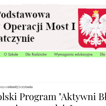
O Szkole
Dla Rodziców
Wymagania edukacyjne
Dla
022
1 minut(y) czytania
lski Program "Aktywni Bł