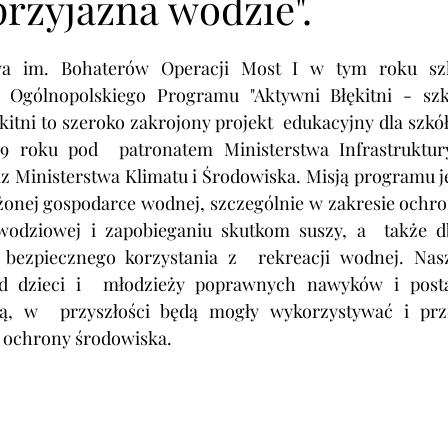
przyjazna wodzie".
a im. Bohaterów Operacji Most I w tym roku szko
 Ogólnopolskiego Programu "Aktywni Błękitni - szko
kitni to szeroko zakrojony projekt  edukacyjny dla szk
9 roku pod  patronatem Ministerstwa Infrastruktury
az Ministerstwa Klimatu i Środowiska. Misją programu j
nej gospodarce wodnej, szczególnie w zakresie ochron
iowej i zapobieganiu skutkom suszy, a  także dbałości o wo
 bezpiecznego korzystania z  rekreacji wodnej. Nas
zieci i  młodzieży poprawnych nawyków i postaw, które wraz 
ą, w  przyszłości będą mogły wykorzystywać i prze
o ochrony środowiska.