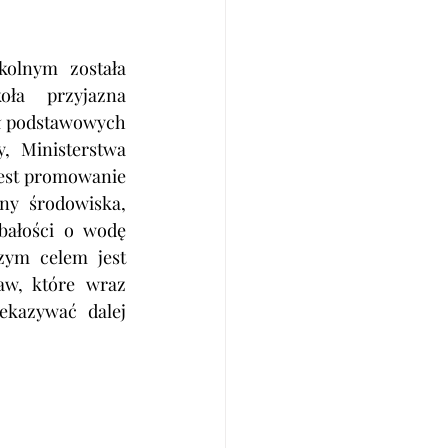
lnym została  
ła  przyjazna 
ół podstawowych 
, Ministerstwa 
est promowanie  
y  środowiska, 
dę               
zym celem jest 
                 
kazywać dalej 