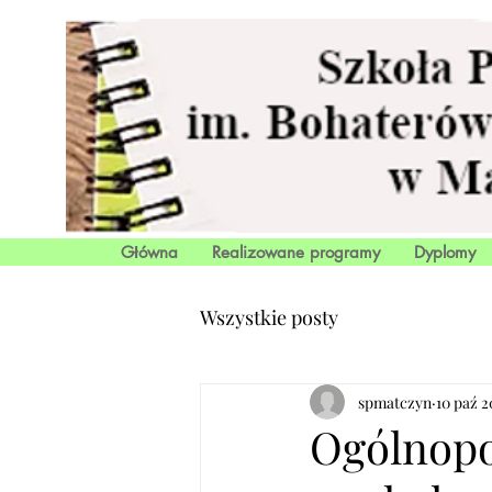
Główna
Realizowane programy
Dyplomy
Wszystkie posty
spmatczyn
10 paź 2
Ogólnopo