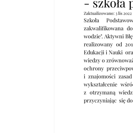
- szkoła 
Zaktualizowano:
3 lis 2022
Szkoła  Podstawow
zakwalifikowana do
wodzie". Aktywni Błę
realizowany od 201
Edukacji i Nauki  or
wiedzy o zrównoważo
ochrony przeciwpowodz
i znajomości zasad
wykształcenie wśród d
z otrzymaną wiedz
przyczyniając  się d