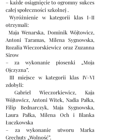
– każde osiągnięcie to ogromny sukces 
całej społeczności szkolnej .
 Wyróżnienie w kategorii klas I–II 
otrzymali:
 Maja Wenarska, Dominik Wójtowicz, 
Antoni Taramas, Milena Sygnowska, 
Rozalia Wieczorskiewicz oraz Zuzanna 
Sirow
– za wykonanie piosenki „Moja 
Ojczyzna”.
 III miejsce w kategorii klas IV–VI 
zdobyli:
 Gabriel Wieczorkiewicz, Kaja 
Wójtowicz, Antoni Witek, Nadia Pałka, 
Filip Bednarczyk, Maja Sygnowska, 
Laura Pałka, Milena Och i Blanka 
Łuczkowska
– za wykonanie utworu Marka 
Grechuty „Wolność”.