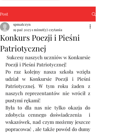
Post
spmatczyn
19 paź 2025
1 minut(y) czytania
Konkurs Poezji i Pieśni
Patriotycznej
 Sukcesy naszych uczniów w Konkursie 
Poezji i Pieśni Patriotycznej!
Po raz kolejny nasza szkoła wzięła 
udział w Konkursie Poezji i Pieśni 
Patriotycznej. W tym roku żaden z 
naszych reprezentantów nie wrócił z 
pustymi rękami!
Była to dla nas nie tylko okazja do 
zdobycia cennego doświadczenia  i 
wskazówek, nad czym możemy jeszcze 
popracować , ale także powód do dumy 