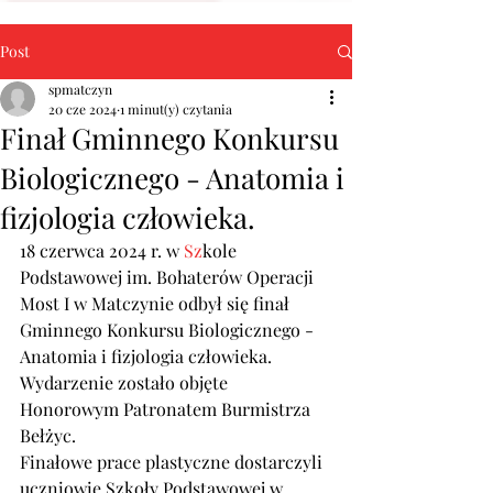
Post
spmatczyn
20 cze 2024
1 minut(y) czytania
Finał Gminnego Konkursu
Biologicznego - Anatomia i
fizjologia człowieka.
18 czerwca 2024 r. w 
Sz
kole 
Podstawowej im. Bohaterów Operacji 
Most I w Matczynie odbył się finał 
Gminnego Konkursu Biologicznego - 
Anatomia i fizjologia człowieka.
Wydarzenie zostało objęte 
Honorowym Patronatem Burmistrza 
Bełżyc.
Finałowe prace plastyczne dostarczyli 
uczniowie Szkoły Podstawowej w 