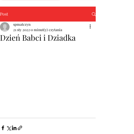
Post
spmatczyn
21 sty 2022
0 minut(y) czytania
Dzień Babci i Dziadka