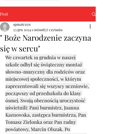
Post
spmatczyn
23 gru 2024
1 minut(y) czytania
" Boże Narodzenie zaczyna
się w sercu"
We czwartek 19 grudnia w naszej 
szkole odbył się świąteczny montaż 
słowno-muzyczny dla rodziców oraz 
miejscowej społeczności, w którym 
zaprezentowali się wszyscy uczniowie, 
począwszy od przedszkola do klasy 
ósmej. Swoją obecnością uroczystość 
uświetnili: Pani burmistrz, Joanna 
Kaznowska, zastępca burmistrza, Pan 
Tomasz Zielonka oraz Pan radny 
powiatowy, Marcin Olszak. Po 