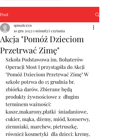
Post
spmatczyn
10 gru 2022
1 minut(y) czytania
Akcja "Pomóż Dzieciom
Przetrwać Zimę"
Szkoła Podstawowa im. Bohaterów 
Operacji Most I przystąpiła do Akcji 
"Pomóż Dzieciom Przetrwać Zimę" W 
szkole potrwa do 15 grudnia br. 
zbiórka darów. Zbierane będą  
produkty żywnościowe z  długim 
terminem ważności: 
kasze,makarony,płatki  śniadaniowe, 
cukier, mąka, dżemy, miód, konserwy, 
ziemniaki, marchew, pietruszkę, 
również kosmetyki  dla dzieci: kremy, 